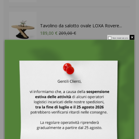
Tavolino da salotto ovale LOXA Rovere...
189,00 €
209,00 €
Non mostrare più.
Tavolino da salotto ovale LOXA Bianco...
189,00 €
209,00 €
Sgabello rotondo ZOI Nero (Storm 100)...
45,00 €