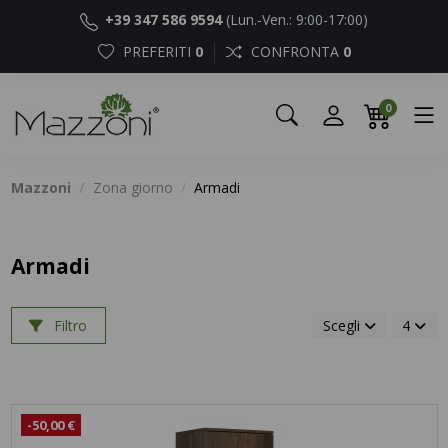
+39 347 586 9594
(Lun.-Ven.: 9:00-17:00)
PREFERITI
0
CONFRONTA
0
0
Mazzoni
Zona giorno
Armadi
Armadi
Filtro
Scegli
4
-50,00 €