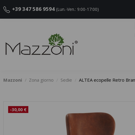
+39 347 586 9594
(Lun.-Ven.: 9:00-17:00)
Mazzoni
Zona giorno
Sedie
ALTEA ecopelle Retro B
-30,00 €