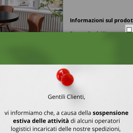
Informazioni sul prodo
Recensioni
(0)
Le recensioni visibili sul sito s
confermate dall’acquisto o dall’u
Nessuna recensione
Solo gli utenti registrati posson