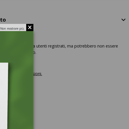
tto
Non mostrare più.
ono state aggiunte da utenti registrati, ma potrebbero non essere
tilizzo del prodotto.
o pubblicare recensioni.