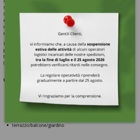
La sedia si distingue per il suo design minimalista e moderno. La
sua forma ergonomica, la seduta leggermente arrotondata e lo
schienale dotato di un'apertura per l'aerazione garantiscono un
elevato livello di comfort. I braccioli aumentano la sensazione di
relax durante le sedute prolungate e le gambe, sottili ma
resistenti, garantiscono stabilità.
La sedia LUSSO è leggera, si può spostare con facilità e impilare
per risparmiare spazio. Il suo design moderno la rende adatta a
tutti i tipi di giardino. È una soluzione funzionale per chi apprezza
la semplicità, l'estetica e la praticità.
Utilizzo:
cucina
sala da pranzo
bar
reception/lobby
hotel/ristorante
terrazzo/balcone/giardino